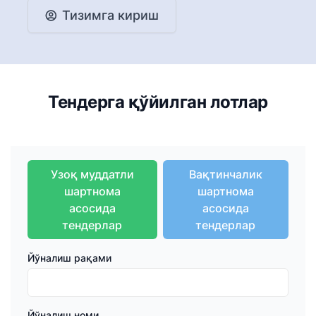
Тизимга кириш
Тендерга қўйилган лотлар
Узоқ муддатли
Вақтинчалик
шартнома
шартнома
асосида
асосида
тендерлар
тендерлар
Йўналиш рақами
Йўналиш номи