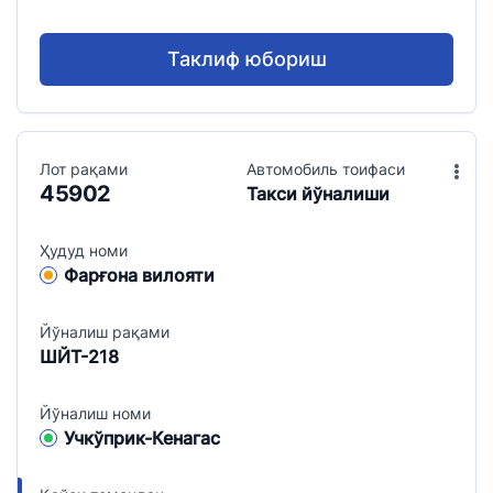
Таклиф юбориш
Лот рақами
Aвтомобиль тоифаси
45902
Такси йўналиши
Ҳудуд номи
Фарғона вилояти
Йўналиш рақами
ШЙТ-218
Йўналиш номи
Учкўприк-Кенагас