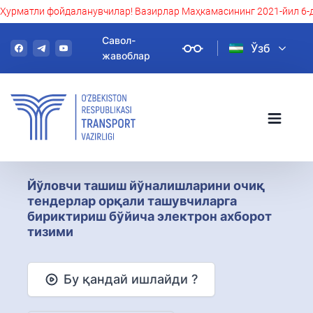
Ҳурматли фойдаланувчилар! Вазирлар Маҳкамасининг 2021-йил 6-де
Савол-
Ўзб
жавоблар
Йўловчи ташиш йўналишларини очиқ
тендерлар орқали ташувчиларга
бириктириш бўйича электрон ахборот
тизими
Бу қандай ишлайди ?