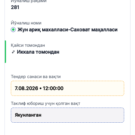
Йўналиш рақами
281
Йўналиш номи
Жун ариқ махалласи-Саховат маҳалласи
Қайси томондан
Иккала томондан
Тендер санаси ва вақти
7.08.2026 • 12:00:00
Таклиф юбориш учун қолган вақт
Якунланган