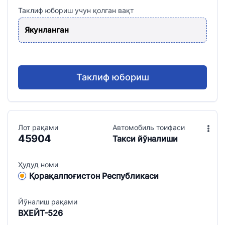
Таклиф юбориш учун қолган вақт
Якунланган
Таклиф юбориш
Лот рақами
Aвтомобиль тоифаси
45904
Такси йўналиши
Ҳудуд номи
Қорақалпоғистон Республикаси
Йўналиш рақами
ВХЕЙТ-526