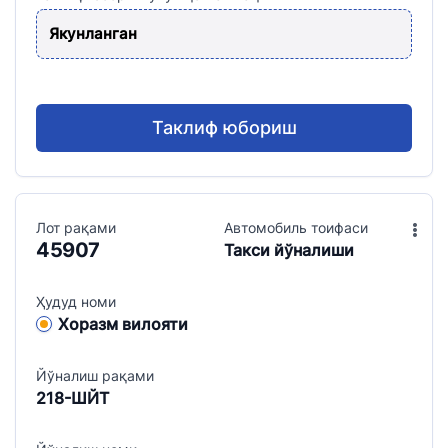
Якунланган
Таклиф юбориш
Лот рақами
Aвтомобиль тоифаси
45907
Такси йўналиши
Ҳудуд номи
Хоразм вилояти
Йўналиш рақами
218-ШЙТ