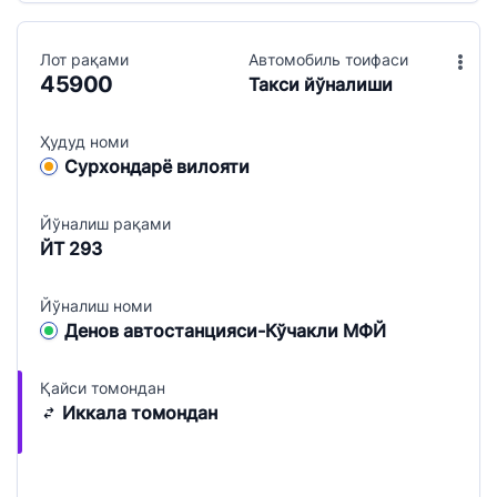
Лот рақами
Aвтомобиль тоифаси
45900
Такси йўналиши
Ҳудуд номи
Сурхондарё вилояти
Йўналиш рақами
ЙТ 293
Йўналиш номи
Денов автостанцияси-Кўчакли МФЙ
Қайси томондан
Иккала томондан