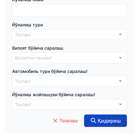
Йўналиш тури
Танланг
Вилоят бўйича саралаш
Вилоятни танланг
Aвтомобиль тури бўйича саралаш!
Танланг
Йўналиш жойлашуви бўйича саралаш!
Танланг
Қидириш
Тозалаш