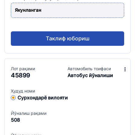
Якунланган
Таклиф юбориш
Лот рақами
Aвтомобиль тоифаси
45899
Aвтобус йўналиши
Ҳудуд номи
Сурхондарё вилояти
Йўналиш рақами
508