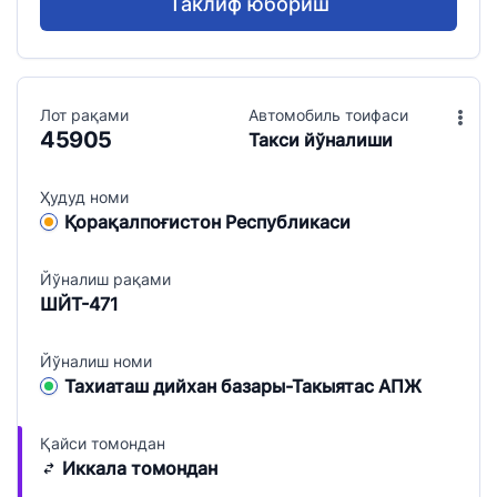
Таклиф юбориш
Лот рақами
Aвтомобиль тоифаси
45905
Такси йўналиши
Ҳудуд номи
Қорақалпоғистон Республикаси
Йўналиш рақами
ШЙТ-471
Йўналиш номи
Тахиаташ дийхан базары-Такыятас АПЖ
Қайси томондан
Иккала томондан