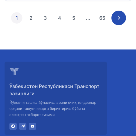
1
2
3
4
5
...
65
Ўзбекистон Республикаси Транспорт
вазирлиги
Йўловчи ташиш йўналишларини очиқ тендерлар
орқали ташувчиларга бириктириш бўйича
электрон ахборот тизими