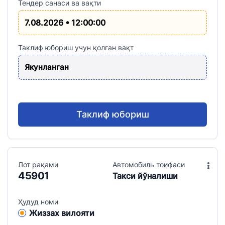
Тендер санаси ва вақти
7.08.2026 • 12:00:00
Таклиф юбориш учун қолган вақт
Якунланган
Таклиф юбориш
Лот рақами
Aвтомобиль тоифаси
45901
Такси йўналиши
Ҳудуд номи
Жиззах вилояти