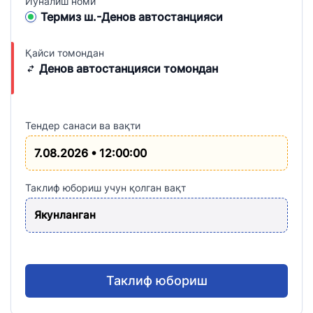
Йўналиш номи
Термиз ш.-Денов автостанцияси
Қайси томондан
Денов автостанцияси томондан
Тендер санаси ва вақти
7.08.2026 • 12:00:00
Таклиф юбориш учун қолган вақт
Якунланган
Таклиф юбориш