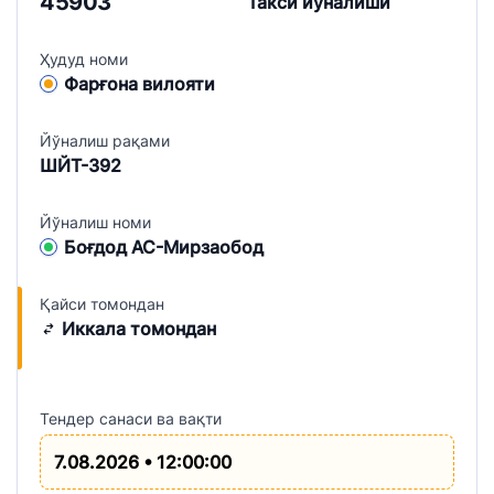
45903
Такси йўналиши
Ҳудуд номи
Фарғона вилояти
Йўналиш рақами
ШЙТ-392
Йўналиш номи
Боғдод АС-Мирзаобод
Қайси томондан
Иккала томондан
Тендер санаси ва вақти
7.08.2026 • 12:00:00