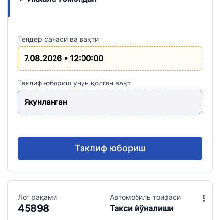
Тендер санаси ва вақти
7.08.2026 • 12:00:00
Таклиф юбориш учун қолган вақт
Якунланган
Таклиф юбориш
Лот рақами
Aвтомобиль тоифаси
45898
Такси йўналиши