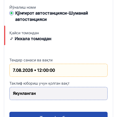
Йўналиш номи
Қўнғирот автостанцияси-Шуманай
автостанцияси
Қайси томондан
Иккала томондан
Тендер санаси ва вақти
7.08.2026 • 12:00:00
Таклиф юбориш учун қолган вақт
Якунланган