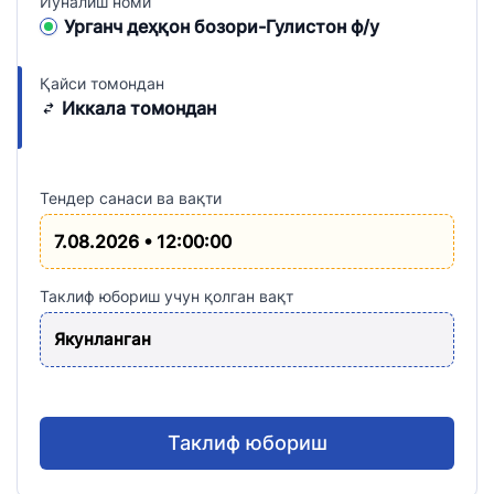
Йўналиш номи
Урганч деҳқон бозори-Гулистон ф/у
Қайси томондан
Иккала томондан
Тендер санаси ва вақти
7.08.2026 • 12:00:00
Таклиф юбориш учун қолган вақт
Якунланган
Таклиф юбориш