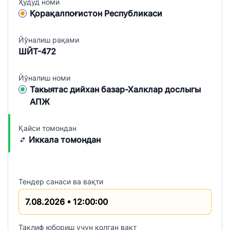
Ҳудуд номи
Қорақалпоғистон Республикаси
Йўналиш рақами
ШЙТ-472
Йўналиш номи
Такыятас дийхан базар-Халклар дослыгы
АПЖ
Қайси томондан
Иккала томондан
Тендер санаси ва вақти
7.08.2026 • 12:00:00
Таклиф юбориш учун қолган вақт