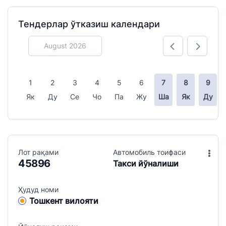
Тендерлар ўтказиш календари
August 2026
1
2
3
4
5
6
7
8
9
Лот рақами
Aвтомобиль тоифаси
45896
Такси йўналиши
Ҳудуд номи
Тошкент вилояти