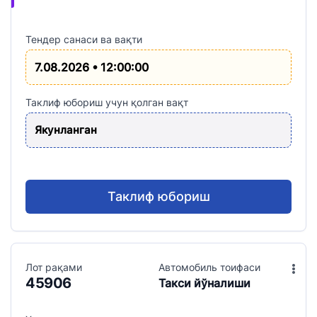
Тендер санаси ва вақти
7.08.2026 • 12:00:00
Таклиф юбориш учун қолган вақт
Якунланган
Таклиф юбориш
Лот рақами
Aвтомобиль тоифаси
45906
Такси йўналиши