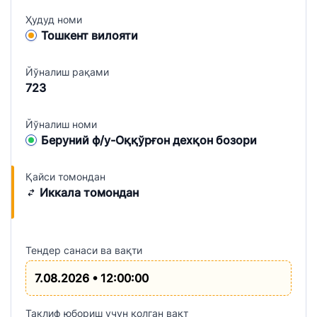
Ҳудуд номи
Тошкент вилояти
Йўналиш рақами
723
Йўналиш номи
Беруний ф/у-Оққўрғон дехқон бозори
Қайси томондан
Иккала томондан
Тендер санаси ва вақти
7.08.2026 • 12:00:00
Таклиф юбориш учун қолган вақт