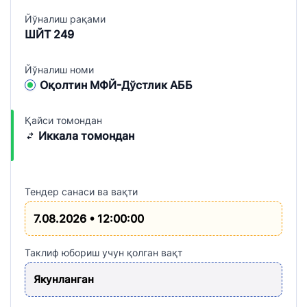
Йўналиш рақами
ШЙТ 249
Йўналиш номи
Оқолтин МФЙ-Дўстлик АББ
Қайси томондан
Иккала томондан
Тендер санаси ва вақти
7.08.2026 • 12:00:00
Таклиф юбориш учун қолган вақт
Якунланган